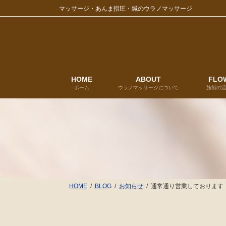
コ
ナ
マッサージ・あんま指圧・鍼のウラノマッサージ
ン
ビ
テ
ゲ
ン
ー
ツ
シ
へ
ョ
ス
ン
キ
に
HOME
ABOUT
FLO
ホーム
ウラノマッサージについて
施術の
ッ
移
プ
動
HOME
BLOG
お知らせ
通常通り営業しております