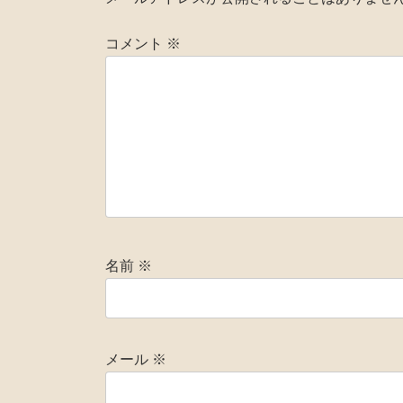
コメント
※
名前
※
メール
※