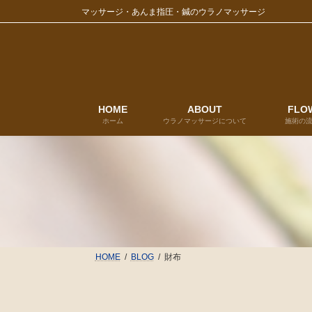
コ
ナ
マッサージ・あんま指圧・鍼のウラノマッサージ
ン
ビ
テ
ゲ
ン
ー
ツ
シ
へ
ョ
ス
ン
キ
に
HOME
ABOUT
FLO
ホーム
ウラノマッサージについて
施術の
ッ
移
プ
動
HOME
BLOG
財布