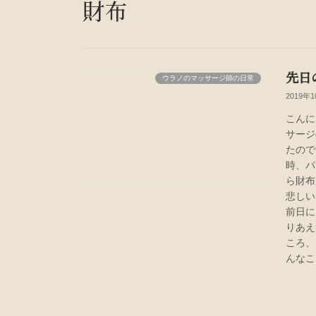
財布
先日
ウラノのマッサージ師の日常
2019年
こんに
サージ
たので
時、パ
ら財布
悲しい
前日に
りあえ
ころ、
んなこ