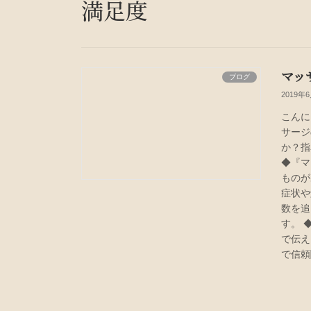
満足度
マッ
ブログ
2019年
こんに
サージ
か？指
◆『マ
ものが
症状や
数を追
す。 
で伝え
で信頼