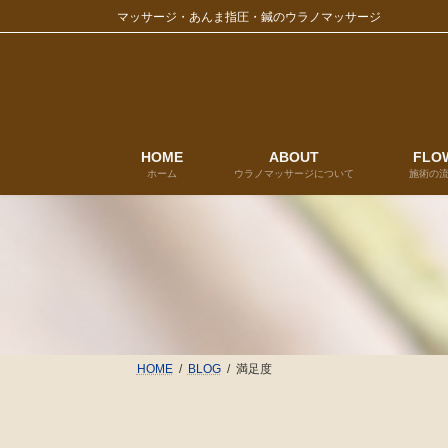
コ
ナ
マッサージ・あんま指圧・鍼のウラノマッサージ
ン
ビ
テ
ゲ
ン
ー
ツ
シ
へ
ョ
ス
ン
キ
に
HOME
ABOUT
FLO
ホーム
ウラノマッサージについて
施術の
ッ
移
プ
動
HOME
BLOG
満足度