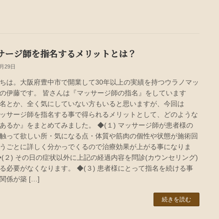
サージ師を指名するメリットとは？
6月29日
ちは。大阪府豊中市で開業して30年以上の実績を持つウラノマッ
の伊藤です。 皆さんは『マッサージ師の指名』をしています
名とか、全く気にしていない方もいると思いますが、今回は
ッサージ師を指名する事で得られるメリットとして、どのような
あるか』をまとめてみました。 ◆(１) マッサージ師が患者様の
触って欲しい所・気になる点・体質や筋肉の個性や状態が施術回
うごとに詳しく分かっでくるので治療効果が上がる事になりま
◆(２) その日の症状以外に上記の経過内容を問診(カウンセリング)
る必要がなくなります。 ◆(３) 患者様にとって指名を続ける事
関係が築 […]
続きを読む