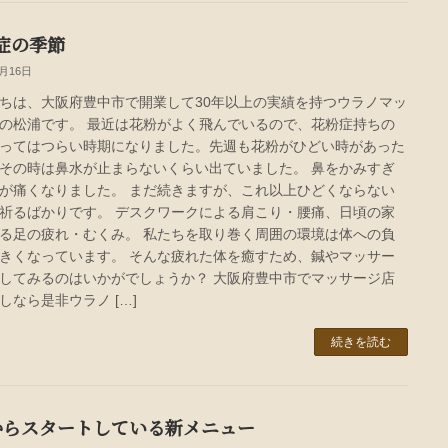
症の季節
3月16日
ちは、大阪府豊中市で開業して30年以上の実績を持つウラノマッ
の松浦です。 最近は花粉がよく飛んでいるので、花粉症持ちの
ってはつらい時期になりました。先週も花粉がひどい時があった
その時は鼻水が止まらないくらい出ていました。 鼻をかみすぎ
が痛くなりました。 まだ続きますが、これ以上ひどくならない
祈るばかりです。 デスクワークによる肩こり・腰痛、日頃の家
る足の疲れ・むくみ。 私たちを取り巻く周囲の環境は体への負
きくなっています。 そんな疲れた体を癒すため、鍼やマッサー
してみるのはいかがでしょうか？ 大阪府豊中市でマッサージ店
しなら是非ウラノ […]
続きを読む
からスタートしている新メニュー