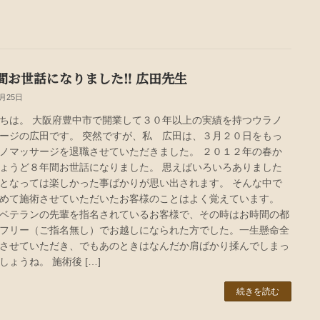
間お世話になりました‼︎ 広田先生
3月25日
ちは。 大阪府豊中市で開業して３０年以上の実績を持つウラノ
ージの広田です。 突然ですが、私 広田は、３月２０日をもっ
ノマッサージを退職させていただきました。 ２０１２年の春か
ょうど８年間お世話になりました。 思えばいろいろありました
となっては楽しかった事ばかりが思い出されます。 そんな中で
めて施術させていただいたお客様のことはよく覚えています。
ベテランの先輩を指名されているお客様で、その時はお時間の都
フリー（ご指名無し）でお越しになられた方でした。一生懸命全
させていただき、でもあのときはなんだか肩ばかり揉んでしまっ
しょうね。 施術後 […]
続きを読む