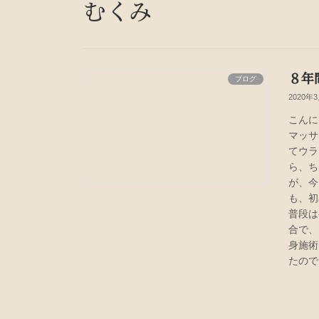
むくみ
８年
ブログ
2020年
こんに
マッサ
てウラ
ら、ち
が、今
も、初
普段は
合で、
身施術
たので