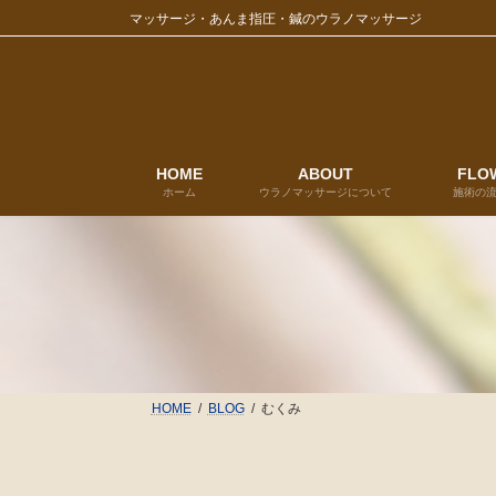
コ
ナ
マッサージ・あんま指圧・鍼のウラノマッサージ
ン
ビ
テ
ゲ
ン
ー
ツ
シ
へ
ョ
ス
ン
キ
に
HOME
ABOUT
FLO
ホーム
ウラノマッサージについて
施術の
ッ
移
プ
動
HOME
BLOG
むくみ