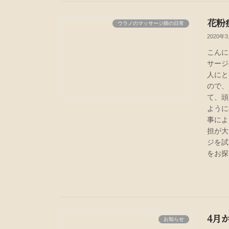
花粉
ウラノのマッサージ師の日常
2020年
こんに
サージ
人にと
ので、
て、頭
ように
事によ
担が大
ジを試
をお探
4月
お知らせ