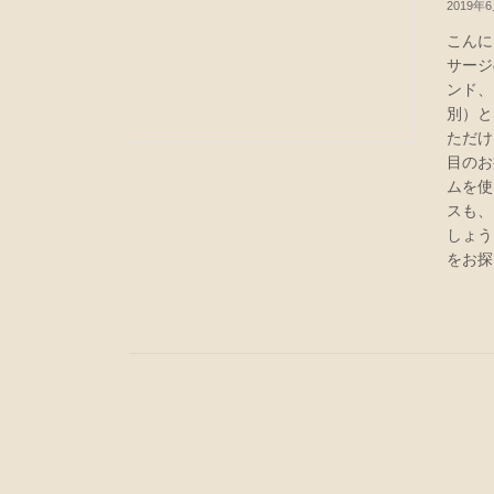
2019年
こんに
サージ
ンド、
別）と
ただけ
目のお
ムを使
スも、
しょう
をお探