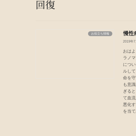
回復
慢性
お役立ち情報
2019年
おはよ
ラノマ
につい
ルして
命を守
も意識
ぎると
て血流
悪化す
を当て