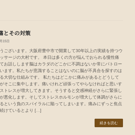
痛とその対策
7月15日
うございます。大阪府豊中市で開業して30年以上の実績を持つウ
ッサージの大村です。 本日は多くの方が悩んでおられる慢性痛
てお話しします脳はカラダのどこかに不調はないか常にパトロー
います。私たちが意識することはないのに脳が不具合を探すのは
る大切な仕組みです。 私たちはどこかに痛みがあるとどうして
がそこに集中します。痛いけれど頑張ってやらなければと思いす
ストレスが増大してきます。そうすると交感神経がさらに緊張し
が悪化します。そしてストレスホルモンが増大して体調がさらに
るという負のスパイラルに陥ってしまいます。痛みにずっと焦点
続けているとより […]
続きを読む