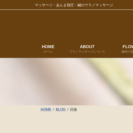
コ
ナ
マッサージ・あんま指圧・鍼のウラノマッサージ
ン
ビ
テ
ゲ
ン
ー
ツ
シ
へ
ョ
ス
ン
キ
に
HOME
ABOUT
FLO
ホーム
ウラノマッサージについて
施術の
ッ
移
プ
動
HOME
BLOG
回復