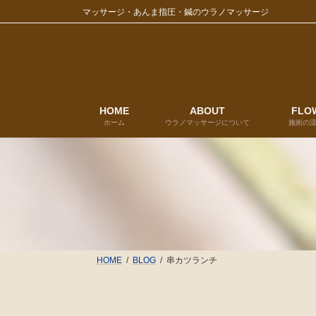
コ
ナ
マッサージ・あんま指圧・鍼のウラノマッサージ
ン
ビ
テ
ゲ
ン
ー
ツ
シ
へ
ョ
ス
ン
キ
に
HOME
ABOUT
FLO
ホーム
ウラノマッサージについて
施術の
ッ
移
プ
動
HOME
BLOG
串カツランチ