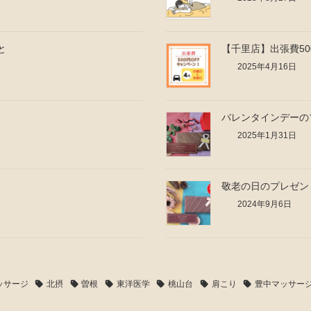
と
【千里店】出張費50
2025年4月16日
バレンタインデーの
2025年1月31日
敬老の日のプレゼン
2024年9月6日
ッサージ
北摂
曽根
東洋医学
桃山台
肩こり
豊中マッサー