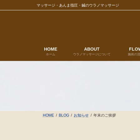
コ
ナ
マッサージ・あんま指圧・鍼のウラノマッサージ
ン
ビ
テ
ゲ
ン
ー
ツ
シ
へ
ョ
ス
ン
キ
に
HOME
ABOUT
FLO
ホーム
ウラノマッサージについて
施術の
ッ
移
プ
動
HOME
BLOG
お知らせ
年末のご挨拶