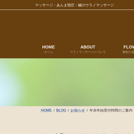
コ
ナ
マッサージ・あんま指圧・鍼のウラノマッサージ
ン
ビ
テ
ゲ
ン
ー
ツ
シ
へ
ョ
ス
ン
キ
に
HOME
ABOUT
FLO
ホーム
ウラノマッサージについて
施術の
ッ
移
プ
動
HOME
BLOG
お知らせ
年末年始受付時間のご案内