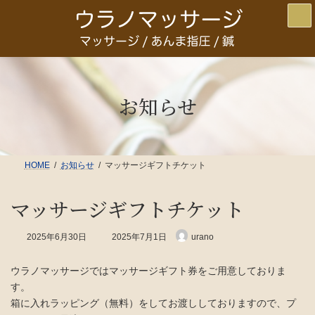
コ
ナ
ン
ビ
テ
ゲ
ン
ー
ツ
シ
へ
ョ
ス
ン
キ
に
お知らせ
ッ
移
プ
動
HOME
お知らせ
マッサージギフトチケット
マッサージギフトチケット
最
2025年6月30日
2025年7月1日
urano
終
更
新
ウラノマッサージではマッサージギフト券をご用意しておりま
日
す。
時
箱に入れラッピング（無料）をしてお渡ししておりますので、プ
: